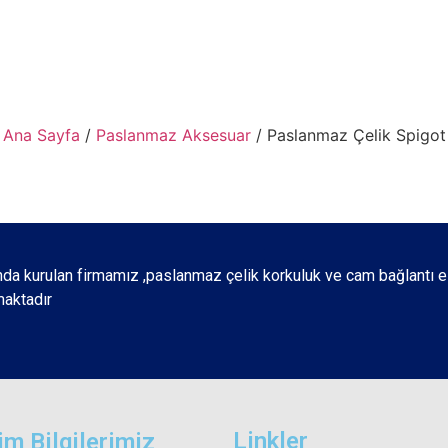
Ana Sayfa
/
Paslanmaz Aksesuar
/ Paslanmaz Çelik Spigot
nda kurulan firmamız ,paslanmaz çelik korkuluk ve cam bağlantı e
maktadır
Linkler
şim Bilgilerimiz