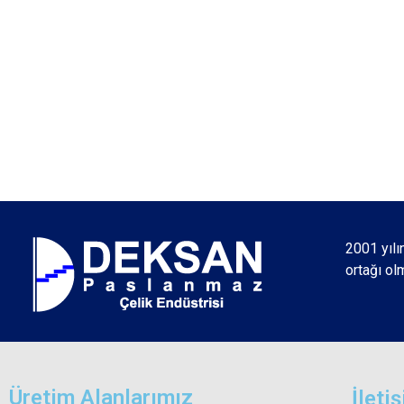
2001 yılı
ortağı ol
Üretim Alanlarımız
İleti