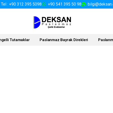
Tel : +90 312 395 5098
+90 541 395 50 98
bilgi@deksan.
ngelli Tutamaklar
Paslanmaz Bayrak Direkleri
Paslanm
Paslanmaz Çelik Spigot