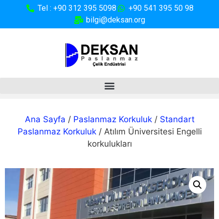
Tel : +90 312 395 5098
+90 541 395 50 98
bilgi@deksan.org
Ana Sayfa
/
Paslanmaz Korkuluk
/
Standart
Paslanmaz Korkuluk
/ Atılım Üniversitesi Engelli
korkulukları