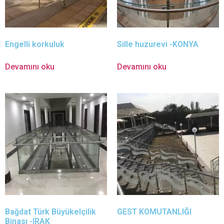
Engelli korkuluk
Sille huzurevi -KONYA
Devamını oku
Devamını oku
Bağdat Türk Büyükelçilik
GEST KOMUTANLIĞI
Binası -IRAK