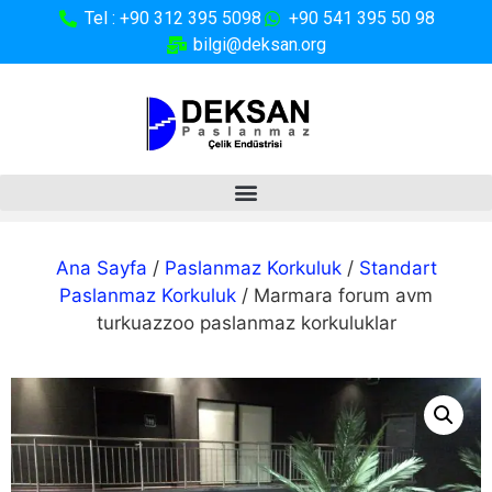
Tel : +90 312 395 5098
+90 541 395 50 98
bilgi@deksan.org
Ana Sayfa
/
Paslanmaz Korkuluk
/
Standart
Paslanmaz Korkuluk
/ Marmara forum avm
turkuazzoo paslanmaz korkuluklar