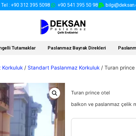
Tel : +90 312 395 5098
+90 541 395 50 98
bilgi@deksan.
ngelli Tutamaklar
Paslanmaz Bayrak Direkleri
Paslanm
 Korkuluk
/
Standart Paslanmaz Korkuluk
/ Turan prince
Turan prince otel
balkon ve paslanmaz çelik m