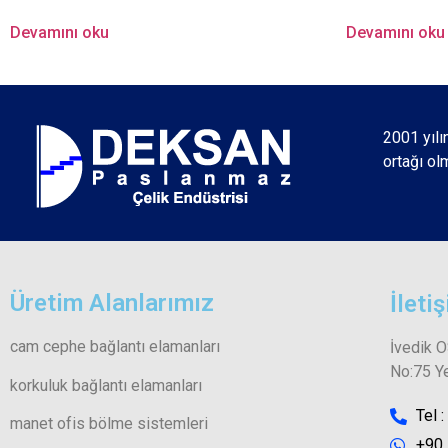
Devamını oku
Devamını oku
2001 yılı
ortağı ol
Üretim Alanlarımız
İleti
cam cephe bağlantı elamanları
İvedik 
No:75 Y
korkuluk bağlantı elamanları
Tel 
manet ofis bölme sistemleri
+90