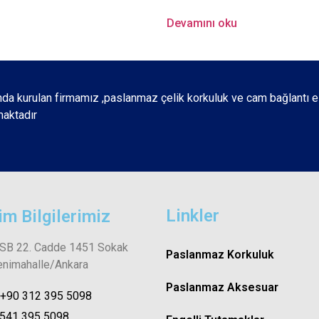
Devamını oku
nda kurulan firmamız ,paslanmaz çelik korkuluk ve cam bağlantı e
maktadır
Linkler
şim Bilgilerimiz
OSB 22. Cadde 1451 Sokak
Paslanmaz Korkuluk
enimahalle/Ankara
Paslanmaz Aksesuar
: +90 312 395 5098
 541 395 5098