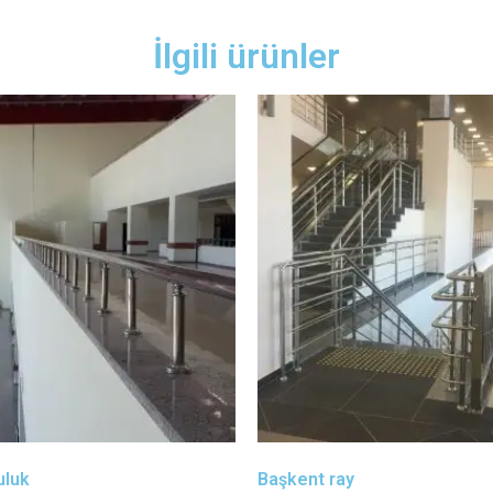
İlgili ürünler
uluk
Başkent ray